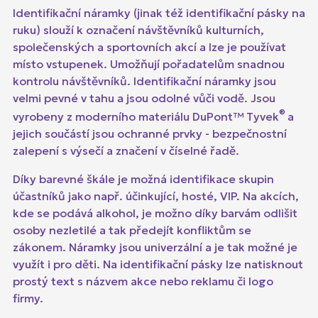
Identifikační náramky (jinak též identifikační pásky na
ruku) slouží k označení návštěvníků kulturních,
společenských a sportovních akcí a lze je používat
místo vstupenek. Umožňují pořadatelům snadnou
kontrolu návštěvníků. Identifikační náramky jsou
velmi pevné v tahu a jsou odolné vůči vodě. Jsou
®
vyrobeny z moderního materiálu DuPont™ Tyvek
a
jejich součástí jsou ochranné prvky - bezpečnostní
zalepení s výsečí a značení v číselné řadě.
Díky barevné škále je možná identifikace skupin
účastníků jako např. účinkující, hosté, VIP. Na akcích,
kde se podává alkohol, je možno díky barvám odlišit
osoby nezletilé a tak předejít konfliktům se
zákonem. Náramky jsou univerzální a je tak možné je
využít i pro děti. Na identifikační pásky lze natisknout
prostý text s názvem akce nebo reklamu či logo
firmy.