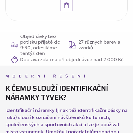
Detail
Objednávky bez
potisku přijaté do
27 různých barev a
9:30, odesíláme
vzorků
tentýž den
Doprava zdarma při objednávce nad 2 000 Kč
MODERNÍ ŘEŠENÍ
K ČEMU SLOUŽÍ IDENTIFIKAČNÍ
NÁRAMKY TYVEK?
Identifikační náramky (jinak též identifikační pásky na
ruku) slouží k označení návštěvníků kulturních,
společenských a sportovních akcí a lze je používat
místo vstupenek. Umožňují pořadatelům snadnou