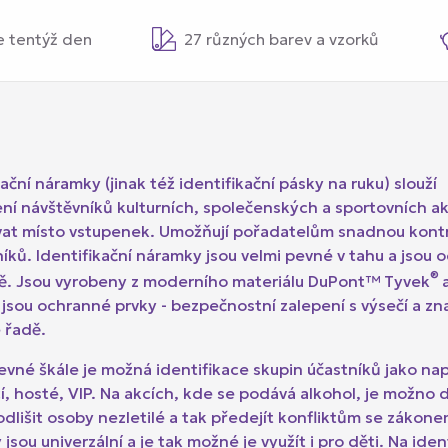
e tentýž den
27 různých barev a vzorků
kační náramky (jinak též identifikační pásky na ruku) slouží
ní návštěvníků kulturních, společenských a sportovních akc
ívat místo vstupenek. Umožňují pořadatelům snadnou kont
íků. Identifikační náramky jsou velmi pevné v tahu a jsou 
®
dě. Jsou vyrobeny z moderního materiálu DuPont™ Tyvek
 jsou ochranné prvky - bezpečnostní zalepení s výsečí a zn
é řadě.
evné škále je možná identifikace skupin účastníků jako nap
cí, hosté, VIP. Na akcích, kde se podává alkohol, je možno 
dlišit osoby nezletilé a tak předejít konfliktům se zákone
jsou univerzální a je tak možné je využít i pro děti. Na iden