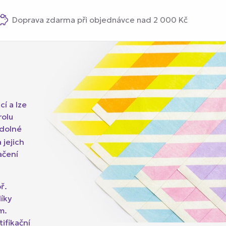
Doprava zdarma při objednávce nad 2 000 Kč
í a lze
rolu
odolné
a jejich
ačení
ř.
díky
m.
tifikační