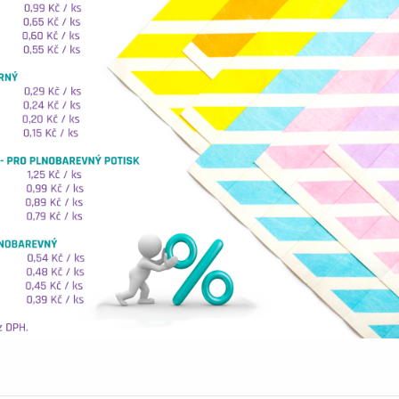
y s metalickou ražbou