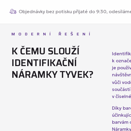
Objednávky bez potisku přijaté do 9:30, odesílám
MODERNÍ ŘEŠENÍ
K ČEMU SLOUŽÍ
Identifi
IDENTIFIKAČNÍ
k označe
je použ
NÁRAMKY TYVEK?
návštěvn
vůči vo
součástí
v číseln
Díky bar
účinkují
barvám o
Náramky 