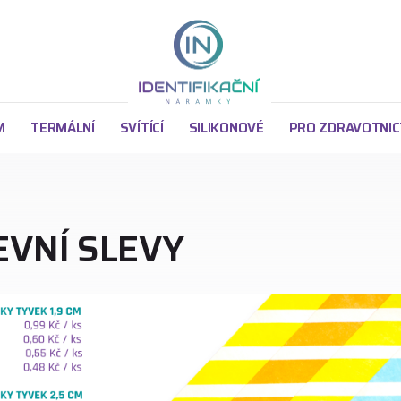
z
M
TERMÁLNÍ
SVÍTÍCÍ
SILIKONOVÉ
PRO ZDRAVOTNIC
VNÍ SLEVY
Argu
 cm
y Tyvek s ČERNÝM potiskem 1,9 cm
Argu
5 cm
y Tyvek s ČERNÝM potiskem 2,5 cm
ky s PLNOBAREVNÝM potiskem 1,9 cm