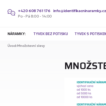
+420 608 761 176
info@identifikacninaramky.c
Po - Pá 8:00 - 14:00
NÁRAMKY:
TYVEK BEZ POTISKU
TYVEK S POTISKE
Úvod
Množstevní slevy
MNOŽSTE
Náramky Tyvek bez potisku 1,9
Náramk
Náramky Tyvek bez potisku 2,
Náramk
Náram