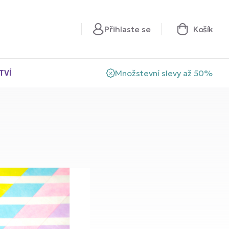
Přihlaste se
Košík
TVÍ
Množstevní slevy až 50%
s SoftBand®
s ProBand®